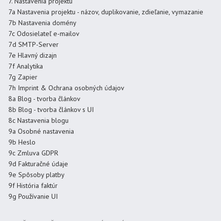
7. Nastavenia projektu
7a Nastavenia projektu - názov, duplikovanie, zdieľanie, vymazanie
7b Nastavenia domény
7c Odosielateľ e-mailov
7d SMTP-Server
7e Hlavný dizajn
7f Analytika
7g Zapier
7h Imprint & Ochrana osobných údajov
8a Blog - tvorba článkov
8b Blog - tvorba článkov s UI
8c Nastavenia blogu
9a Osobné nastavenia
9b Heslo
9c Zmluva GDPR
9d Fakturačné údaje
9e Spôsoby platby
9f História faktúr
9g Používanie UI